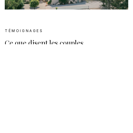
TÉMOIGNAGES
Ce que disent les couples
Avis Google
4.6
Basé sur
167
avis Google
Plus d'informations