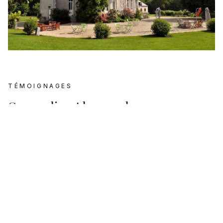
TÉMOIGNAGES
Ce que disent les couples
Avis Google
4.5
Basé sur
168
avis Google