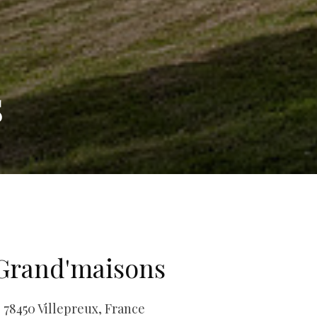
s
Grand'maisons
78450 Villepreux, France