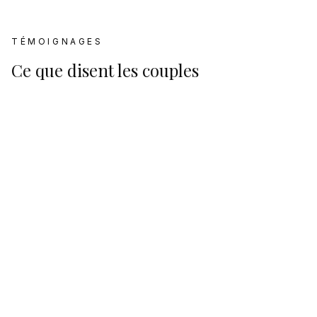
TÉMOIGNAGES
Ce que disent les couples
Avis Google
4.7
Basé sur
125
avis Google
Plus d'informations
Découvrez plus de détails sur
Château de la