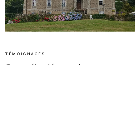
TÉMOIGNAGES
Ce que disent les couples
Avis Google
4.5
Basé sur
151
avis Google