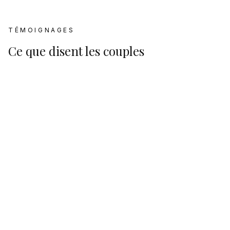
TÉMOIGNAGES
Ce que disent les couples
Avis Google
4.7
Basé sur
218
avis Google
Plus d'informations
Découvrez plus de détails sur
Domaine de la