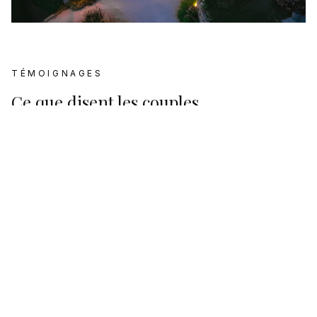
TÉMOIGNAGES
Ce que disent les couples
Avis Google
5.0
Basé sur
174
avis Google
Plus d'informations