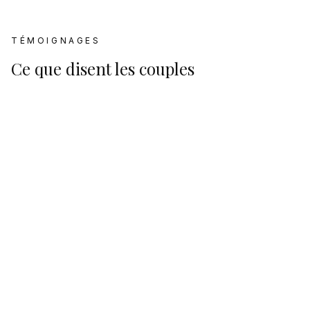
TÉMOIGNAGES
Ce que disent les couples
Avis Google
4.9
Basé sur
152
avis Google
Plus d'informations
Découvrez plus de détails sur
La Cave Margot