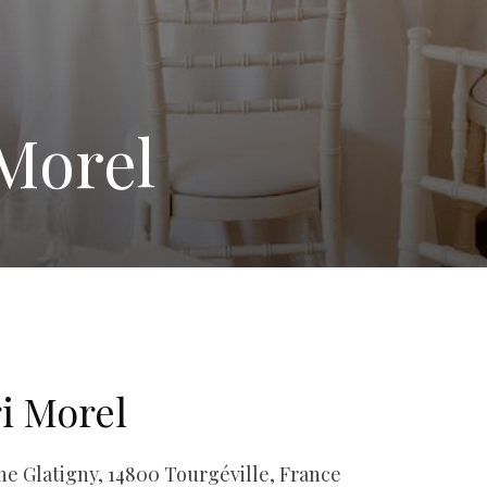
Morel
i Morel
ne Glatigny, 14800 Tourgéville, France