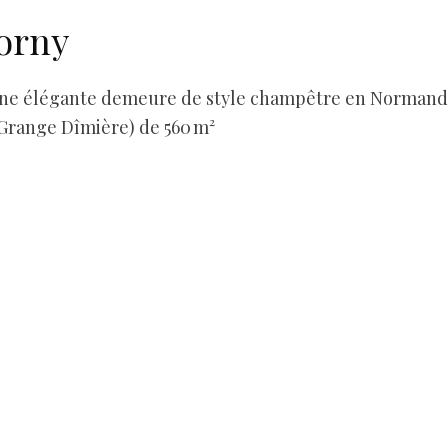
orny
une élégante demeure de style champêtre en Normand
Grange Dîmière) de 560 m²
mages