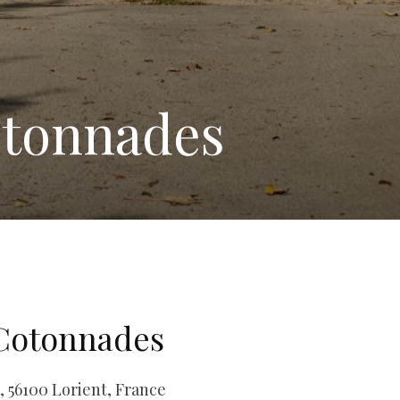
otonnades
Cotonnades
, 56100 Lorient, France